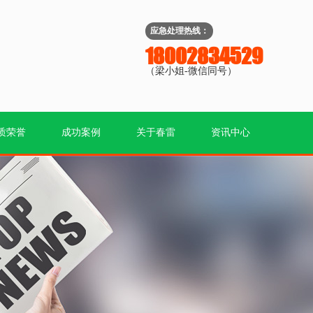
应急处理热线：
18002834529
（梁小姐-微信同号）
质荣誉
成功案例
关于春雷
资讯中心