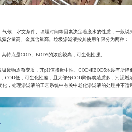
、气候、水文条件、填埋时间等因素决定着废水的性质，一般说
、氨氮含量高、金属含量高。垃圾渗滤液按其使用年限分为两种：
，其特点是COD、BOD5的浓度较高，可生化性强。
垃圾废物逐渐变质，其pH值接近中性。COD和BOD5浓度有所降
N为主，COD低，可生化性差，且大部分COD降解腐殖质多，污泥增
变化，处理渗滤液的工艺系统中有关中老化渗滤液的处理并不适