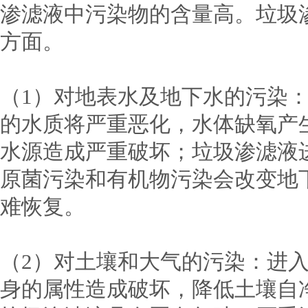
渗滤液中污染物的含量高。垃圾
方面。
（1）对地表水及地下水的污染
的水质将严重恶化，水体缺氧产
水源造成严重破坏；垃圾渗滤液
原菌污染和有机物污染会改变地
难恢复。
（2）对土壤和大气的污染：进
身的属性造成破坏，降低土壤自