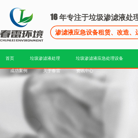
16
年专注于垃圾渗滤液处
渗滤液应急设备租赁、改造、
首页
垃圾渗滤液处理
垃圾渗滤液应急处理设备
成功案例
关于春雷
资讯中心