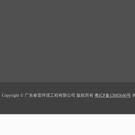
Copyright © 广东春雷环境工程有限公司 版权所有
粤ICP备13005646号