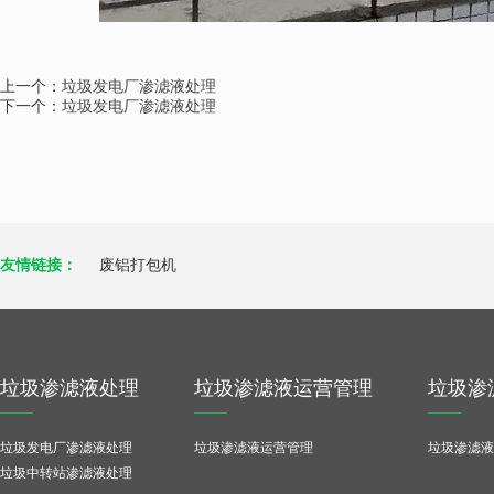
上一个：
垃圾发电厂渗滤液处理
下一个：
垃圾发电厂渗滤液处理
友情链接：
废铝打包机
垃圾渗滤液处理
垃圾渗滤液运营管理
垃圾渗
垃圾发电厂渗滤液处理
垃圾渗滤液运营管理
垃圾渗滤液
垃圾中转站渗滤液处理