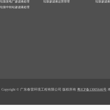
垃圾发电厂渗滤液处理
垃圾渗滤液运营管理
垃圾渗滤液
垃圾中转站渗滤液处理
Copyright © 广东春雷环境工程有限公司 版权所有
粤ICP备13005646号