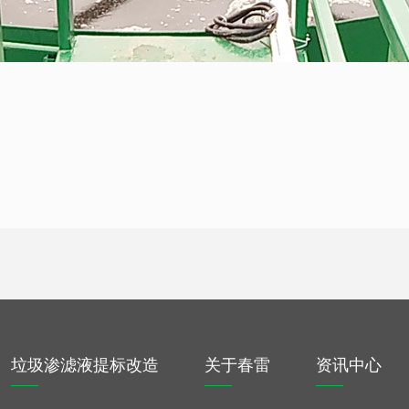
垃圾渗滤液提标改造
关于春雷
资讯中心