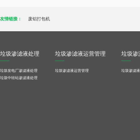
友情链接：
废铝打包机
垃圾渗滤液处理
垃圾渗滤液运营管理
垃圾渗
垃圾发电厂渗滤液处理
垃圾渗滤液运营管理
垃圾渗滤液
垃圾中转站渗滤液处理