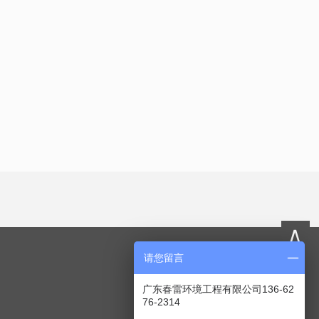
∧
请您留言
关注我们
广东春雷环境工程有限公司136-62
76-2314