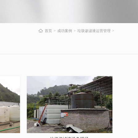
首页
成功案例
垃圾渗滤液运营管理