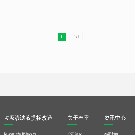
1
1/1
垃圾渗滤液提标改造
关于春雷
资讯中心
垃圾渗滤液提标改造
公司简介
春雷新闻