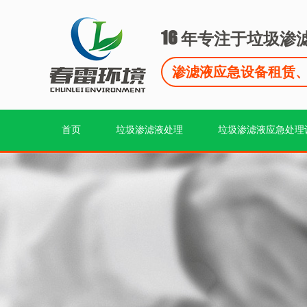
16
年专注于垃圾渗
渗滤液应急设备租赁
首页
垃圾渗滤液处理
垃圾渗滤液应急处理