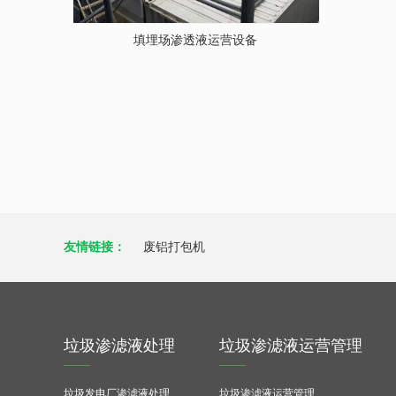
填埋场渗透液运营设备
友情链接：
废铝打包机
垃圾渗滤液处理
垃圾渗滤液运营管理
垃圾发电厂渗滤液处理
垃圾渗滤液运营管理