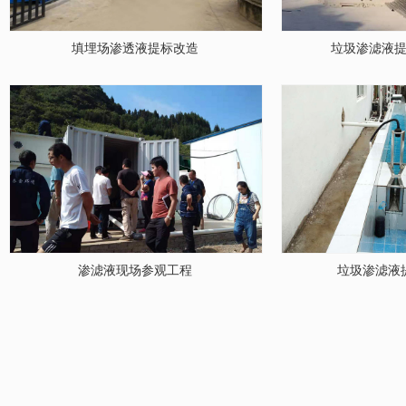
填埋场渗透液提标改造
垃圾渗滤液
渗滤液现场参观工程
垃圾渗滤液