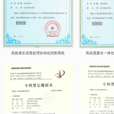
高效速生深度处理自动化控制系统
高浓度废水一体