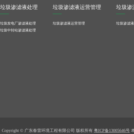
垃圾渗滤液处理
垃圾渗滤液运营管理
垃圾渗
垃圾发电厂渗滤液处理
垃圾渗滤液运营管理
垃圾渗滤液
垃圾中转站渗滤液处理
Copyright © 广东春雷环境工程有限公司 版权所有
粤ICP备13005646号