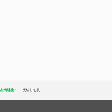
友情链接：
废铝打包机