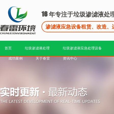
16
年专注于垃圾渗滤液处
渗滤液应急设备租赁、改造、
首页
垃圾渗滤液处理
垃圾渗滤液应急处理设备
成功案例
关于春雷
资讯中心