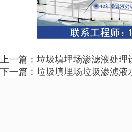
上一篇：
垃圾填埋场渗滤液处理
下一篇：
垃圾填埋场垃圾渗滤液